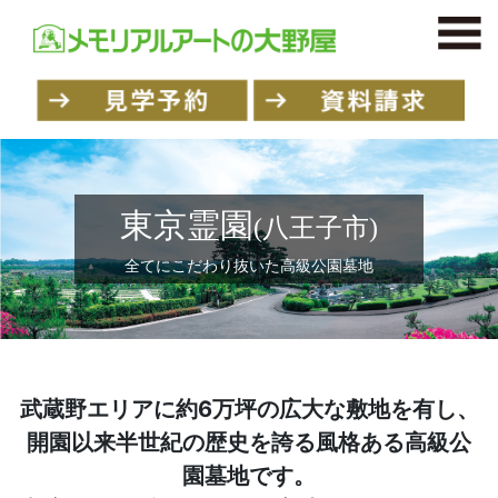
東京霊園
(八王子市)
全てにこだわり抜いた高級公園墓地
武蔵野エリアに約6万坪の広大な敷地を有し、
開園以来半世紀の歴史を誇る
風格ある高級公
園墓地です。