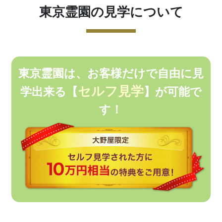
東京霊園の見学について
東京霊園は、お客様だけで
自由に見
セルフ見学
学出来る
【
】が可能で
す！