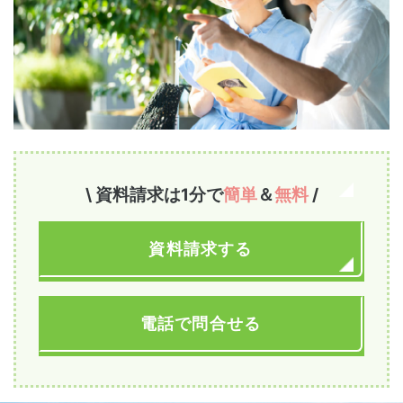
\ 資料請求は1分で
簡単
＆
無料
/
資料請求する
電話で問合せる