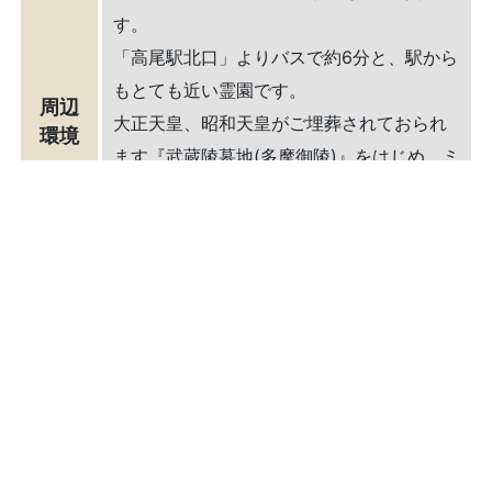
す。
「高尾駅北口」よりバスで約6分と、駅から
もとても近い霊園です。
周辺
大正天皇、昭和天皇がご埋葬されておられ
環境
ます『武蔵陵墓地(多摩御陵)』をはじめ、ミ
シュランで三ツ星に認定された「高尾
山」、登山ハイキングで人気のある「陣馬
山」などがございます
ご相談・お問い合わせは
0120-02-8888
[営業時間] 8：30～16：00 [定休日] 火曜日・水曜
日