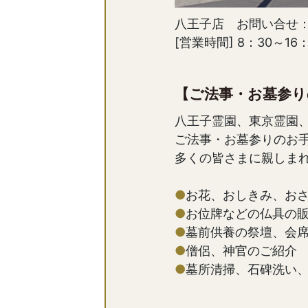
八王子店 お問い合せ
[営業時間] 8：30～1
【ご法事・お墓参り
八王子霊園、東京霊園
ご法事・お墓参りのお
多くの皆さまに親しま
●
お花、おしきみ、お
●
お位牌などの仏具の
●
墓前供養の祭壇、会
●
僧侶、神官のご紹
●
墓所清掃、石碑洗い