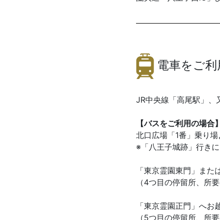
電車をご利
JR中央線「高尾駅」、
【バスをご利用の場合
北口広場「1番」乗り
※「八王子城跡」行き
「東京霊園東門」または
（4つ目の停留所、所要
「東京霊園正門」へお越
（5つ目の停留所、所要