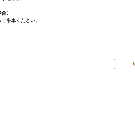
場合】
らご乗車ください。